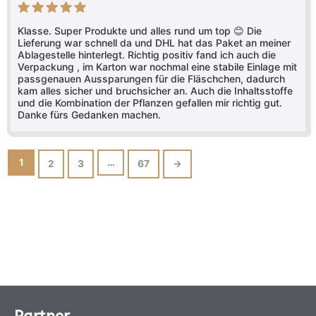
Bewertet mit
5
Klasse. Super Produkte und alles rund um top 😊 Die
von 5
Lieferung war schnell da und DHL hat das Paket an meiner
Ablagestelle hinterlegt. Richtig positiv fand ich auch die
Verpackung , im Karton war nochmal eine stabile Einlage mit
passgenauen Aussparungen für die Fläschchen, dadurch
kam alles sicher und bruchsicher an. Auch die Inhaltsstoffe
und die Kombination der Pflanzen gefallen mir richtig gut.
Danke fürs Gedanken machen.
1
…
2
3
67
→