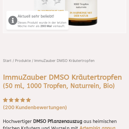
Aktuell sehr beliebt!
Dieses Produkt wurde in der letzten
Woche mehr als
290
Mal
verkauft.
Start
/
Produkte
/ ImmuZauber DMSO Kräutertropfen
ImmuZauber DMSO Kräutertropfen
(50 ml, 1000 Tropfen, Naturrein, Bio)
(
200
Kundenbewertungen)
Bewertet mit
5
4.9
von 5,
basierend auf
Hochwertiger
DMSO Pflanzenauszug
aus heimischen
Kundenbewertungen
frischen Kräutern und Wurzeln mit
Artemisia annua
,