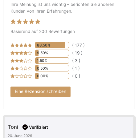
Ihre Meinung ist uns wichtig – berichten Sie anderen
Kunden von Ihren Erfahrungen.
Bewertet mit
5
5
Basierend auf 200 Bewertungen
von 5,
basierend auf
Kundenbewertungen
( 177 )
88.50%
( 19 )
9.50%
( 3 )
1.50%
( 1 )
0.50%
( 0 )
0.00%
Eine Rezension schreiben
Toni
Verifiziert
20. June 2026