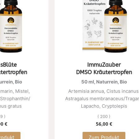
sBlüte
ImmuZauber
tertropfen
DMSO Kräutertropfen
urrein, Bio
50 ml, Naturrein, Bio
marin, Mistel,
Artemisia annua, Cistus incanus
Strophanthin/
Astragalus membranaceus/Tragan
hus gratus
Lapacho, Cryptolepis
9 )
( 200 )
00
€
56,00
€
rodukt
Zum Produkt