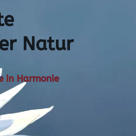
te
er Natur
le in Harmonie