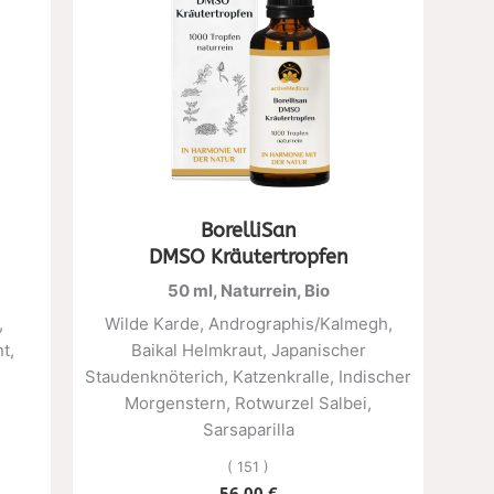
BorelliSan
DMSO Kräutertropfen
50 ml, Naturrein, Bio
,
Wilde Karde, Andrographis/Kalmegh,
t,
Baikal Helmkraut, Japanischer
Staudenknöterich, Katzenkralle, Indischer
Morgenstern, Rotwurzel Salbei,
Sarsaparilla
( 151 )
56,00
€