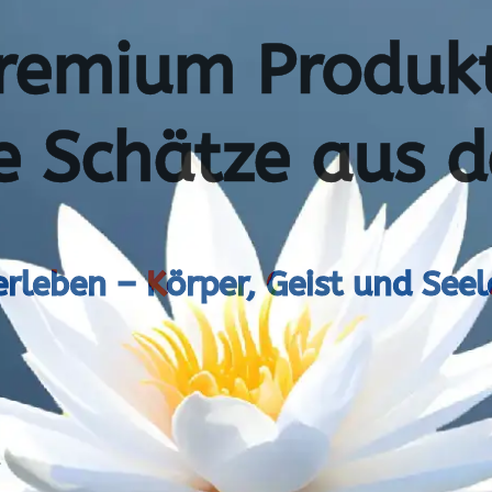
remium Produk
e Schätze aus d
erleben – Körper, Geist und See