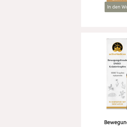
In den W
Bewegun