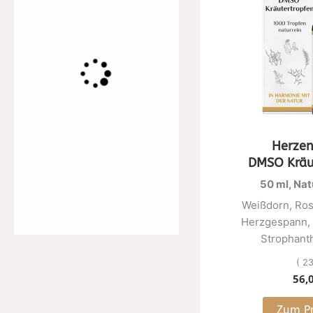
Herzen
DMSO Kräu
50 ml, Nat
Weißdorn, Ros
Herzgespann, 
Strophant
( 23
56,
Zum P