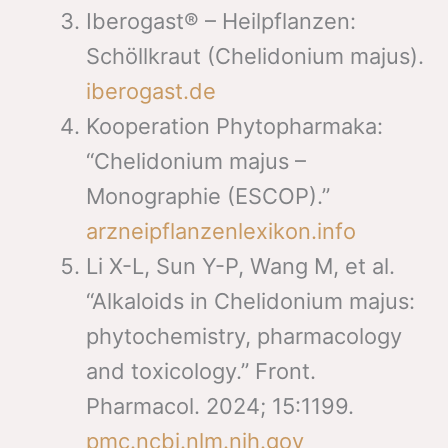
Iberogast® – Heilpflanzen:
Schöllkraut (Chelidonium majus).
iberogast.de
Kooperation Phytopharmaka:
“Chelidonium majus –
Monographie (ESCOP).”
arzneipflanzenlexikon.info
Li X-L, Sun Y-P, Wang M, et al.
“Alkaloids in Chelidonium majus:
phytochemistry, pharmacology
and toxicology.” Front.
Pharmacol. 2024; 15:1199.
pmc.ncbi.nlm.nih.gov