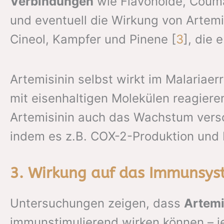
Verbindungen
wie Flavonoide, Couma
und eventuell die Wirkung von Artemi
Cineol, Kampfer und Pinene [
3
], die 
Artemisinin selbst wirkt im Malaria
mit eisenhaltigen Molekülen reagieren
Artemisinin auch das Wachstum ver
indem es z.B. COX-2-Produktion und
3. Wirkung auf das Immunsys
Untersuchungen zeigen, dass
Artemi
immunstimulierend wirken können – j