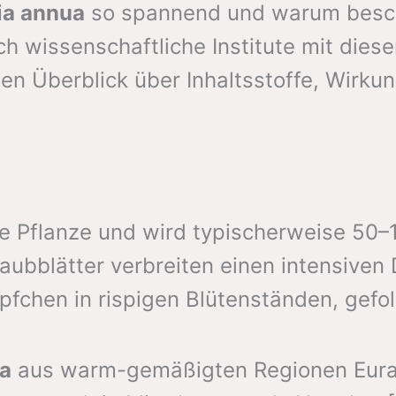
ia annua
so spannend und warum besch
uch wissenschaftliche Institute mit die
ten Überblick über Inhaltsstoffe, Wir
ge Pflanze und wird typischerweise 50–
Laubblätter verbreiten einen intensiven
öpfchen in rispigen Blütenständen, gef
ua
aus warm-gemäßigten Regionen Euras