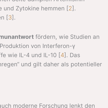
me und Zytokine hemmen [
2
].
n [
3
].
mmunantwort
fördern, wie Studien an
Produktion von Interferon-γ
e wie IL-4 und IL-10 [
4
]. Das
gen“ und gilt daher als potentieller
h auch moderne Forschung lenkt den