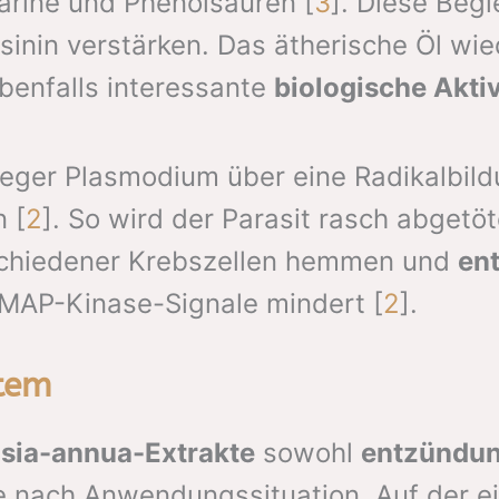
rine und Phenolsäuren [
3
]. Diese Beg
sinin verstärken. Das ätherische Öl wie
ebenfalls interessante
biologische Aktiv
erreger Plasmodium über eine Radikalbi
 [
2
]. So wird der Parasit rasch abgetö
schiedener Krebszellen hemmen und
en
 MAP-Kinase-Signale mindert [
2
].
tem
sia-annua-Extrakte
sowohl
entzündu
e nach Anwendungssituation. Auf der e