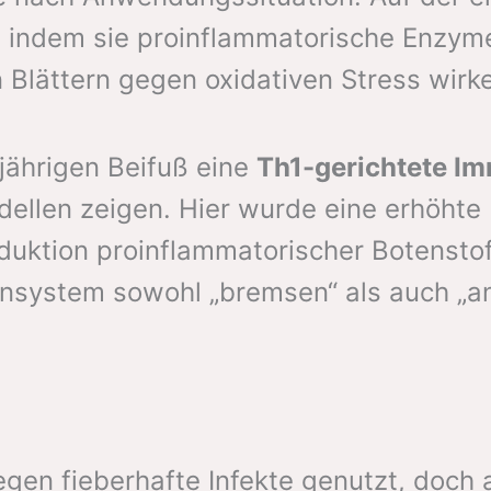
, indem sie proinflammatorische Enzy
 Blättern gegen oxidativen Stress wirke
jährigen Beifuß eine
Th1-gerichtete I
llen zeigen. Hier wurde eine erhöhte 
duktion proinflammatorischer Botenstoff
system sowohl „bremsen“ als auch „anre
gegen fieberhafte Infekte genutzt, doc