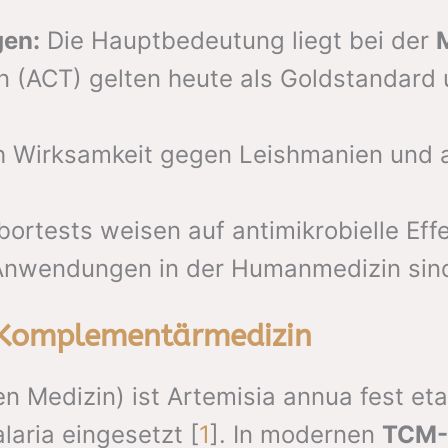
gen:
Die Hauptbedeutung liegt bei der
 (ACT) gelten heute als Goldstandard 
h Wirksamkeit gegen Leishmanien und 
ortests weisen auf antimikrobielle Ef
 Anwendungen in der Humanmedizin sind 
d Komplementärmedizin
en Medizin) ist Artemisia annua fest etab
aria eingesetzt [
1
]. In modernen
TCM-