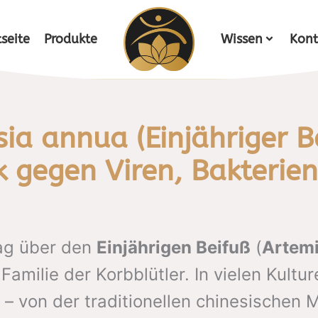
tseite
Produkte
Wissen
Kont
ia annua (Einjähriger B
k gegen Viren, Bakterie
rag über den
Einjährigen Beifuß
(
Artemi
amilie der Korbblütler. In vielen Kultu
– von der traditionellen chinesischen 