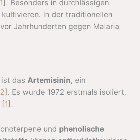
1
]. Besonders in durchlässigen
ultivieren. In der traditionellen
 vor Jahrhunderten gegen Malaria
 ist das
Artemisinin
, ein
2
]. Es wurde 1972 erstmals isoliert,
 [
1
].
 Monoterpene und
phenolische