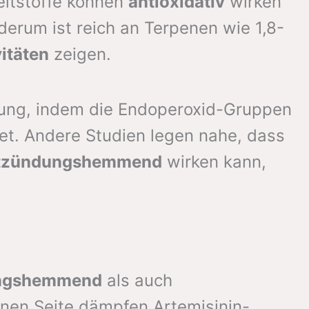
leitstoffe können
antioxidativ
wirken
derum ist reich an Terpenen wie 1,8-
itäten
zeigen.
ldung, indem die Endoperoxid-Gruppen
tet. Andere Studien legen nahe, dass
tzündungshemmend
wirken kann,
ngshemmend
als auch
inen Seite dämpfen Artemisinin-