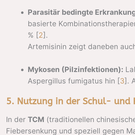
Parasitär bedingte Erkrankun
basierte Kombinationstherapien
% [
2
].
Artemisinin zeigt daneben auc
Mykosen (Pilzinfektionen):
Lab
Aspergillus fumigatus hin [
3
].
5. Nutzung in der Schul- un
In der
TCM
(traditionellen chinesisch
Fiebersenkung und speziell gegen Mal