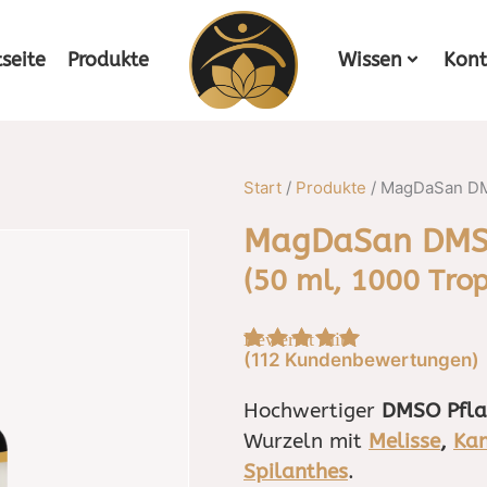
tseite
Produkte
Wissen
Kont
Start
/
Produkte
/ MagDaSan DM
MagDaSan DMSO
(50 ml, 1000 Trop
Bewertet mit
4.9
von 5,
(
112
Kundenbewertungen)
basierend auf
5
Hochwertiger
DMSO Pfla
Kundenbewertungen
Wurzeln mit
Melisse
,
Kam
Spilanthes
.