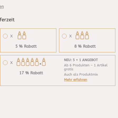
en
ferzeit
X
X
5 % Rabatt
8 % Rabatt
NEU: 5 + 1 ANGEBOT
X
Ab 6 Produkten – 1 Artikel
gratis
17 % Rabatt
Auch als Produktmix
Mehr erfahren