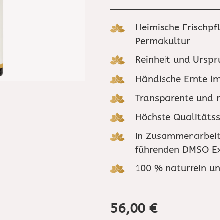
Heimische Frischp
Permakultur
Reinheit und Urspr
Händische Ernte i
Transparente und n
Höchste Qualitätss
In Zusammenarbeit 
führenden DMSO Exp
100 % naturrein un
56,00
€