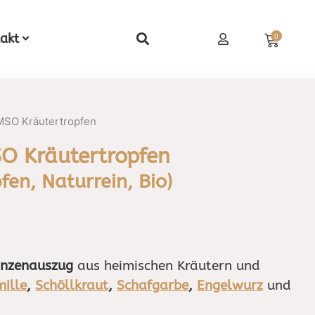
Waren
akt
0
SO Kräutertropfen
 Kräutertropfen
fen, Naturrein, Bio)
nzenauszug
aus heimischen Kräutern und
ille
,
Schöllkraut
,
Schafgarbe
,
Engelwurz
und