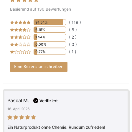
Bewertet mit
5
5
Basierend auf 130 Bewertungen
von 5,
basierend auf
Kundenbewertungen
( 119 )
91.54%
( 8 )
6.15%
( 2 )
1.54%
( 0 )
0.00%
( 1 )
0.77%
Eine Rezension schreiben
Pascal M.
Verifiziert
16. April 2026
Bewertet mit
5
Ein Naturprodukt ohne Chemie. Rundum zufrieden!
von 5