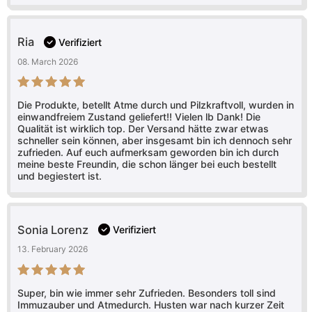
Ria
Verifiziert
08. March 2026
Bewertet mit
5
Die Produkte, betellt Atme durch und Pilzkraftvoll, wurden in
von 5
einwandfreiem Zustand geliefert!! Vielen lb Dank! Die
Qualität ist wirklich top. Der Versand hätte zwar etwas
schneller sein können, aber insgesamt bin ich dennoch sehr
zufrieden. Auf euch aufmerksam geworden bin ich durch
meine beste Freundin, die schon länger bei euch bestellt
und begiestert ist.
Sonia Lorenz
Verifiziert
13. February 2026
Bewertet mit
5
Super, bin wie immer sehr Zufrieden. Besonders toll sind
von 5
Immuzauber und Atmedurch. Husten war nach kurzer Zeit