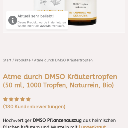
Aktuell sehr beliebt!
Dieses Produkt wurde in der letzten
Woche mehr als
320
Mal
verkauft.
Start
/
Produkte
/ Atme durch DMSO Kräutertropfen
Atme durch DMSO Kräutertropfen
(50 ml, 1000 Tropfen, Naturrein, Bio)
(
130
Kundenbewertungen)
Bewertet mit
5
4.9
von 5,
basierend auf
Hochwertiger
DMSO Pflanzenauszug
aus heimischen
Kundenbewertungen
frischen Kräutern und Wurzeln mit
Lungenkraut
,